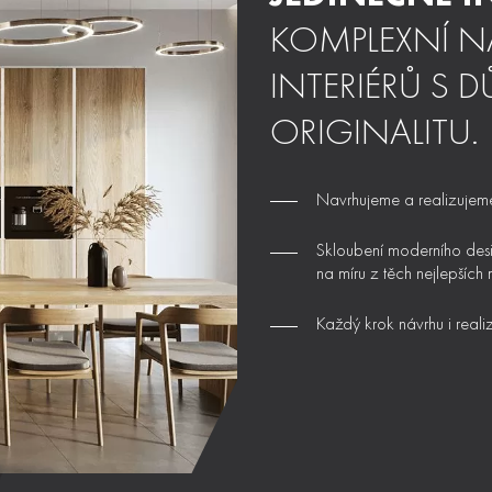
KOMPLEXNÍ NÁ
INTERIÉRŮ S 
ORIGINALITU.
Navrhujeme a realizujeme 
Skloubení moderního desig
na míru z těch nejlepších 
Každý krok návrhu i real