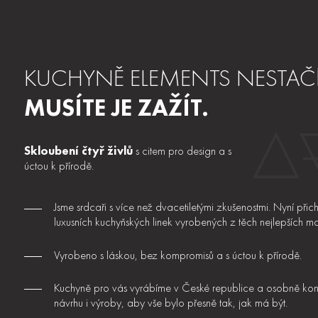
KUCHYNĚ ELEMENTS NESTAČÍ 
MUSÍTE JE ZAŽÍT.
Skloubení čtyř živlů
s citem pro design a s
úctou k přírodě.
Jsme srdcaři s více než dvacetiletými zkušenostmi. Nyní při
luxusních kuchyňských linek vyrobených z těch nejlepších mat
Vyrobeno s láskou, bez kompromisů a s úctou k přírodě.
Kuchyně pro vás vyrábíme v České republice a osobně kon
návrhu i výroby, aby vše bylo přesně tak, jak má být.