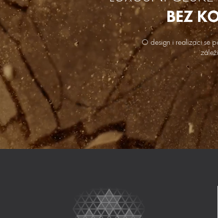
BEZ K
O design i realizaci se p
zálež