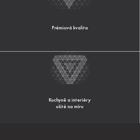
Prémiová kvalita
Kuchyně a interiéry
ušité na míru