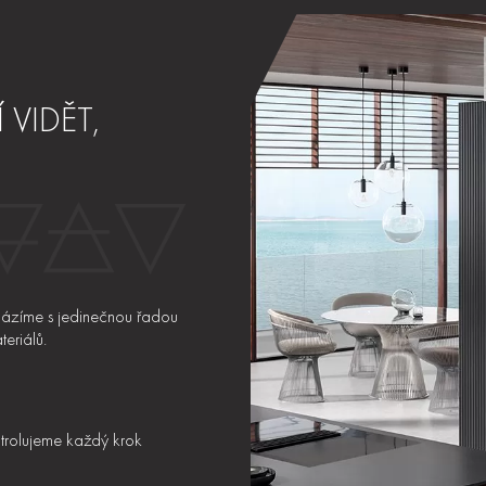
VIDĚT,
cházíme s jedinečnou řadou
eriálů.
trolujeme každý krok