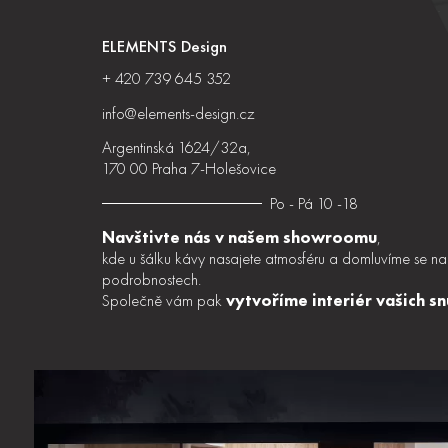
ELEMENTS Design
+ 420 739 645 352
info@elements-design.cz
Argentinská 1624/32a,
170 00 Praha 7-Holešovice
Po - Pá 10 -18
Navštivte nás v našem showroomu
,
kde u šálku kávy nasajete atmosféru a domluvíme se na
podrobnostech.
Společně vám pak
vytvoříme interiér vašich sn