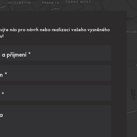
ujte nás pro návrh nebo realizaci vašeho vysněného
u!
a přijmení *
n *
 *
a